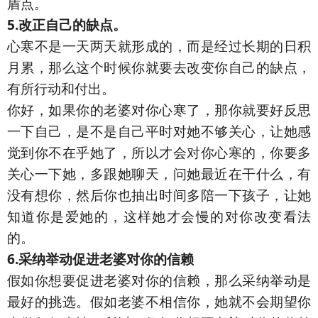
盾点。
5.改正自己的缺点。
心寒不是一天两天就形成的，而是经过长期的日积
月累，那么这个时候你就要去改变你自己的缺点，
有所行动和付出。
你好，如果你的老婆对你心寒了，那你就要好反思
一下自己，是不是自己平时对她不够关心，让她感
觉到你不在乎她了，所以才会对你心寒的，你要多
关心一下她，多跟她聊天，问她最近在干什么，有
没有想你，然后你也抽出时间多陪一下孩子，让她
知道你是爱她的，这样她才会慢的对你改变看法
的。
6.采纳举动促进老婆对你的信赖
假如你想要促进老婆对你的信赖，那么采纳举动是
最好的挑选。假如老婆不相信你，她就不会期望你