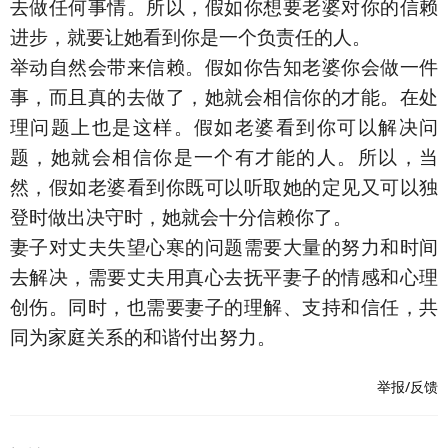
去做任何事情。所以，假如你想要老婆对你的信赖
进步，就要让她看到你是一个负责任的人。
举动自然会带来信赖。假如你告知老婆你会做一件
事，而且真的去做了，她就会相信你的才能。在处
理问题上也是这样。假如老婆看到你可以解决问
题，她就会相信你是一个有才能的人。所以，当
然，假如老婆看到你既可以听取她的定见又可以独
登时做出决守时，她就会十分信赖你了。
妻子对丈夫失望心寒的问题需要大量的努力和时间
去解决，需要丈夫用真心去抚平妻子的情感和心理
创伤。同时，也需要妻子的理解、支持和信任，共
同为家庭关系的和谐付出努力。
举报/反馈